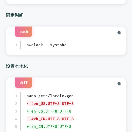
同步时间
bash
hwclock --systohc
设置本地化
diff
nano /etc/locale.gen
- #en_US.UTF-8 UTF-8
+ en_US.UTF-8 UTF-8
- #zh_CN.UTF-8 UTF-8
+ zh_CN.UTF-8 UTF-8