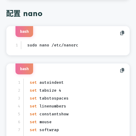
配置 nano
bash
sudo nano /etc/nanorc
bash
set
 autoindent
set
 tabsize 4
set
 tabstospaces
set
 linenumbers
set
 constantshow
set
 mouse
set
 softwrap