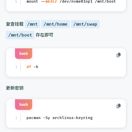
mount --
mkdir
 /dev/nvme01np1 /mnt/boot
复查挂载
/mnt
/mnt/home
/mnt/swap
/mnt/boot
存在即可
bash
df
 -h
更新密钥
bash
pacman -Sy archlinux-keyring