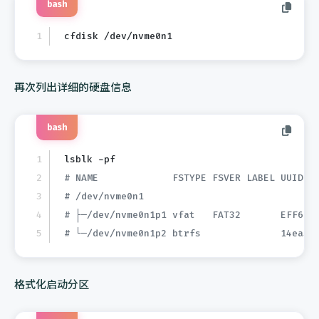
bash
cfdisk /dev/nvme0n1
再次列出详细的硬盘信息
bash
lsblk -pf
# NAME             FSTYPE FSVER LABEL UUID  
# /dev/nvme0n1
# ├─/dev/nvme0n1p1 vfat   FAT32       EFF6-F
# └─/dev/nvme0n1p2 btrfs              14ea58
格式化启动分区