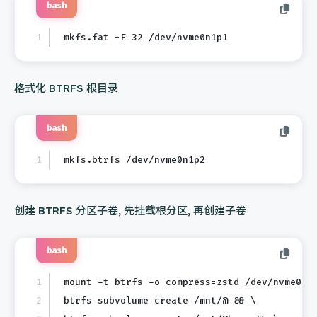
bash
mkfs.fat -F 32 /dev/nvme0n1p1
格式化 BTRFS 根目录
bash
mkfs.btrfs /dev/nvme0n1p2
创建 BTRFS 分区子卷, 先挂载根分区, 再创建子卷
bash
mount -t btrfs -o compress=zstd /dev/nvme01n
btrfs subvolume create /mnt/@ && \