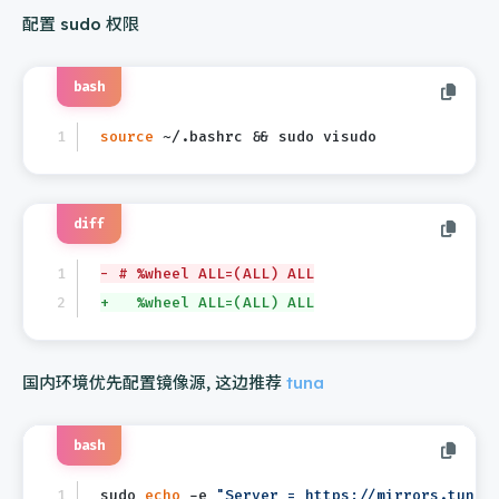
配置 sudo 权限
bash
source
 ~/.bashrc && sudo visudo
diff
- # %wheel ALL=(ALL) ALL
+   %wheel ALL=(ALL) ALL
国内环境优先配置镜像源, 这边推荐
tuna
bash
sudo 
echo
 -e 
"Server = https://mirrors.tuna.