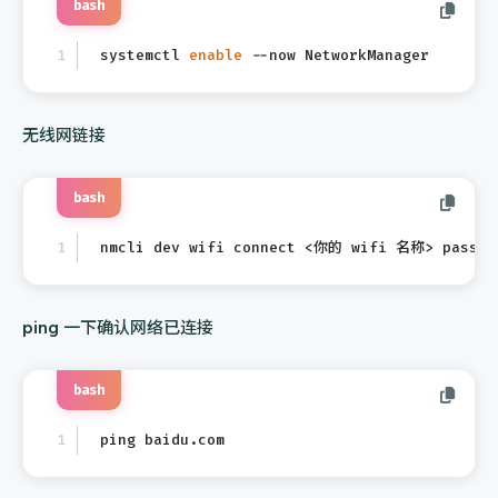
bash
systemctl 
enable
 --now NetworkManager
无线网链接
bash
nmcli dev wifi connect <你的 wifi 名称> passw
ping 一下确认网络已连接
bash
ping baidu.com