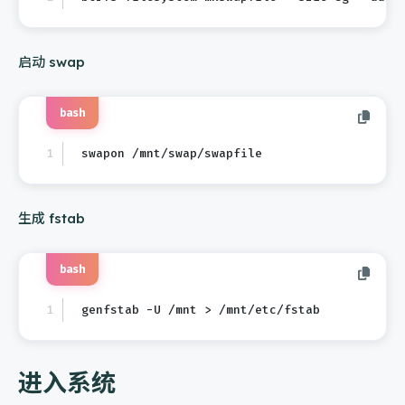
启动 swap
bash
swapon /mnt/swap/swapfile
生成 fstab
bash
genfstab -U /mnt > /mnt/etc/fstab
进入系统