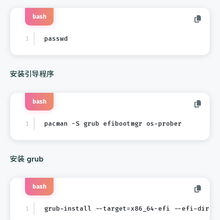
bash
passwd
安装引导程序
bash
pacman -S grub efibootmgr os-prober
安装 grub
bash
grub-install --target=x86_64-efi --efi-dir