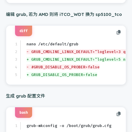
编辑 grub, 若为 AMD 则将 iTCO_WDT 换为 sp5100_tco
diff
nano /etc/default/grub
- GRUB_CMDLINE_LINUX_DEFAULT="loglevel=3 qui
+ GRUB_CMDLINE_LINUX_DEFAULT="loglevel=5 now
- #GRUB_DISABLE_OS_PROBER=false
+ GRUB_DISABLE_OS_PROBER=false
生成 grub 配置文件
bash
grub-mkconfig -o /boot/grub/grub.cfg