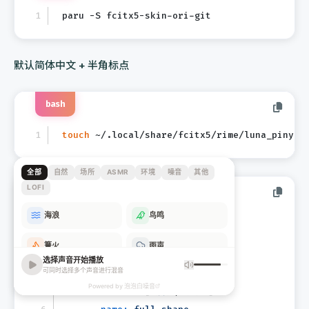
paru -S fcitx5-skin-ori-git
默认简体中文 + 半角标点
bash
touch
 ~/.local/share/fcitx5/rime/luna_pinyin
yaml
patch:
switches:
-
name:
simplification
reset:
1
states:
 [ 
漢字
, 
汉字
 ]