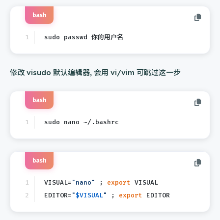
bash
sudo passwd 你的用户名
修改 visudo 默认编辑器, 会用 vi/vim 可跳过这一步
bash
sudo nano ~/.bashrc
bash
VISUAL=
"nano"
 ; 
export
 VISUAL
EDITOR=
"
$VISUAL
"
 ; 
export
 EDITOR