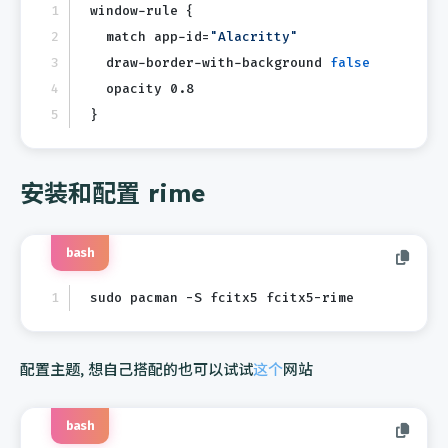
window-rule {
  match app-id=
"Alacritty"
  draw-border-with-background 
false
  opacity 0.8
}
安装和配置 rime
bash
sudo pacman -S fcitx5 fcitx5-rime
配置主题, 想自己搭配的也可以试试
这个
网站
bash