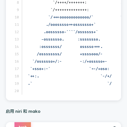
           `/++++/+++++++:               Sh
          `/++++++++++++++:              Di
         `/+++ooooooooooooo/`            Te
        ./ooosssso++osssssso+`           CP
       .oossssso-````/ossssss+`          GP
      -osssssso.      :ssssssso.         GP
     :osssssss/        osssso+++.        Me
    /ossssssss/        +ssssooo/-        Sw
  `/ossssso+/:-        -:/+osssso+-      Di
 `+sso+:-`                 `.-/+oso:     Lo
`++:.                           `-/+/    Ba
.`                                 `/    Lo
启用 niri 和 mako