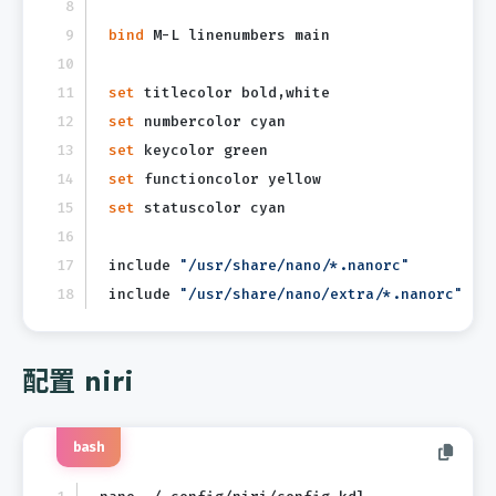
bind
 M-L linenumbers main
set
 titlecolor bold,white
set
 numbercolor cyan
set
 keycolor green
set
 functioncolor yellow
set
 statuscolor cyan
include 
"/usr/share/nano/*.nanorc"
include 
"/usr/share/nano/extra/*.nanorc"
配置 niri
bash