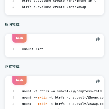
btrfs subvolume create /mnt/@home && \
btrfs subvolume create /mnt/@swap
取消挂载
bash
umount /mnt
正式挂载
bash
mount -t btrfs -o subvol=/@,compress=zstd /d
mount --
mkdir
 -t btrfs -o subvol=/@home,comp
mount --
mkdir
 -t btrfs -o subvol=/@swap,comp