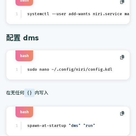
bash
systemctl --user add-wants niri.service mako
配置 dms
bash
sudo nano ~/.config/niri/config.kdl
在无任何
{}
内写入
bash
spawn-at-startup 
"dms"
"run"