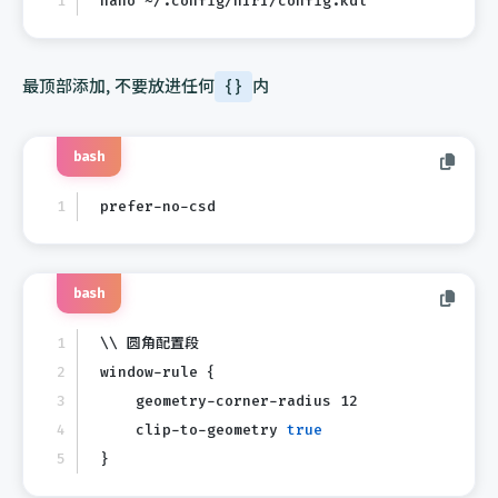
nano ~/.config/niri/config.kdl
最顶部添加, 不要放进任何
{}
内
bash
prefer-no-csd
bash
\\ 圆角配置段
window-rule {
    geometry-corner-radius 12
    clip-to-geometry 
true
}