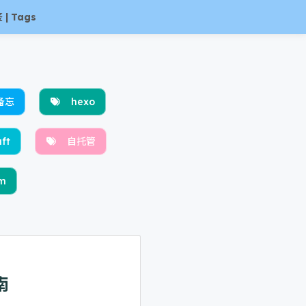
| Tags
备忘
hexo
ft
自托管
m
南