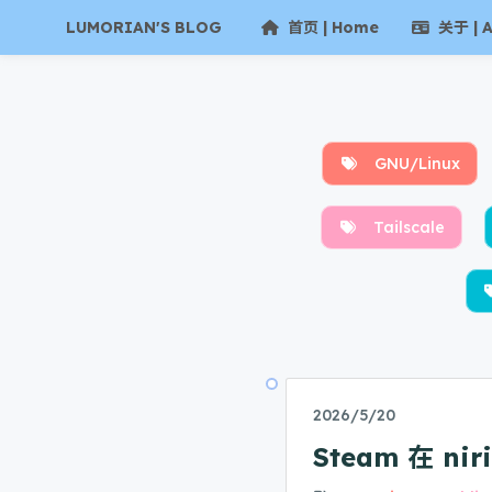
LUMORIAN'S BLOG
首页 | Home
关于 | A
GNU/Linux
Tailscale
2026/5/20
Steam 在 nir