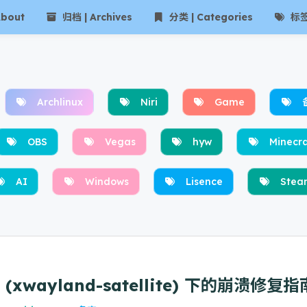
bout
归档 | Archives
分类 | Categories
标签 
Archlinux
Niri
Game
OBS
Vegas
hyw
Minecra
AI
Windows
Lisence
Stea
i (xwayland-satellite) 下的崩溃修复指