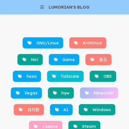
LUMORIAN'S BLOG
GNU/Linux
Archlinux
Niri
Game
备忘
hexo
Tailscale
OBS
Vegas
hyw
Minecraft
自托管
AI
Windows
Lisence
Steam