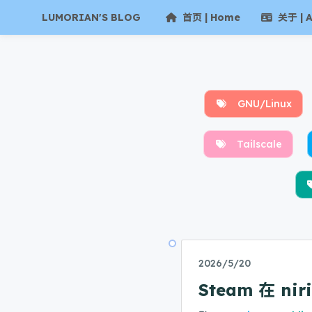
LUMORIAN'S BLOG
首页 | Home
关于 | A
GNU/Linux
Tailscale
2026/5/20
Steam 在 nir