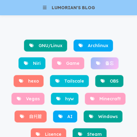
LUMORIAN'S BLOG
GNU/Linux
Archlinux
Niri
Game
备忘
hexo
Tailscale
OBS
Vegas
hyw
Minecraft
自托管
AI
Windows
Lisence
Steam